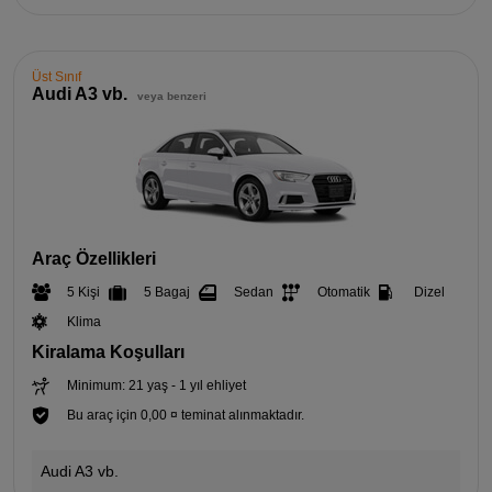
Üst Sınıf
Audi A3 vb.
veya benzeri
Araç Özellikleri
5 Kişi
5 Bagaj
Sedan
Otomatik
Dizel
Klima
Kiralama Koşulları
Minimum: 21 yaş - 1 yıl ehliyet
Bu araç için 0,00 ¤ teminat alınmaktadır.
Audi A3 vb.