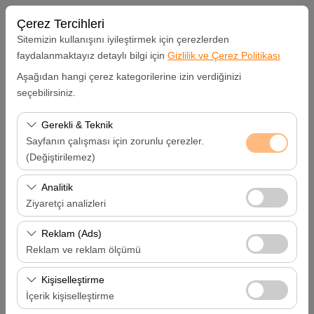
Çerez Tercihleri
Sitemizin kullanışını iyileştirmek için çerezlerden
faydalanmaktayız detaylı bilgi için
Gizlilik ve Çerez Politikası
Aşağıdan hangi çerez kategorilerine izin verdiğinizi
Alış Lokasyonu
seçebilirsiniz.
Hatay Samandağ
Gerekli & Teknik
Sayfanın çalışması için zorunlu çerezler.
Aracı farklı bir lokasyona bırakacağım
(Değiştirilemez)
Bu çerezler sitenin doğru şekilde çalışması, güvenlik,
Analitik
Alış Tarih & Saat
oturum yönetimi ve temel işlevler için gereklidir. Devre
Ziyaretçi analizleri
dışı bırakılamaz.
09:00
Bu çerezler, sitemizin nasıl kullanıldığını (ziyaretçi sayısı,
Reklam (Ads)
en çok ziyaret edilen sayfalar, kullanıcı davranışları)
Reklam ve reklam ölçümü
Bırakış Tarih & Saat
analiz etmemizi sağlar. Bu veriler, web sitesi
Bu çerezler, size ilgi alanlarınıza uygun kişiselleştirilmiş
performansını ölçmek ve kullanıcı deneyimini sürekli
Kişiselleştirme
09:00
reklamlar göstermemize ve reklam kampanyalarımızın
iyileştirmek için kullanılır.
İçerik kişiselleştirme
etkinliğini (gösterim sayısı, tıklama oranı) ölçmemize