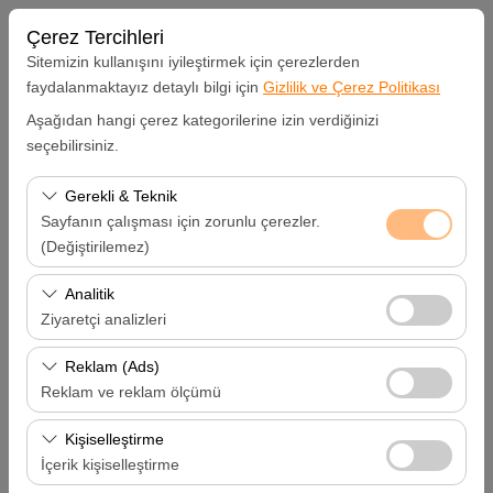
Çerez Tercihleri
Sitemizin kullanışını iyileştirmek için çerezlerden
faydalanmaktayız detaylı bilgi için
Gizlilik ve Çerez Politikası
Aşağıdan hangi çerez kategorilerine izin verdiğinizi
Alış Lokasyonu
seçebilirsiniz.
Hatay Samandağ
Gerekli & Teknik
Sayfanın çalışması için zorunlu çerezler.
Aracı farklı bir lokasyona bırakacağım
(Değiştirilemez)
Bu çerezler sitenin doğru şekilde çalışması, güvenlik,
Analitik
Alış Tarih & Saat
oturum yönetimi ve temel işlevler için gereklidir. Devre
Ziyaretçi analizleri
dışı bırakılamaz.
09:00
Bu çerezler, sitemizin nasıl kullanıldığını (ziyaretçi sayısı,
Reklam (Ads)
en çok ziyaret edilen sayfalar, kullanıcı davranışları)
Reklam ve reklam ölçümü
Bırakış Tarih & Saat
analiz etmemizi sağlar. Bu veriler, web sitesi
Bu çerezler, size ilgi alanlarınıza uygun kişiselleştirilmiş
performansını ölçmek ve kullanıcı deneyimini sürekli
Kişiselleştirme
09:00
reklamlar göstermemize ve reklam kampanyalarımızın
iyileştirmek için kullanılır.
İçerik kişiselleştirme
etkinliğini (gösterim sayısı, tıklama oranı) ölçmemize