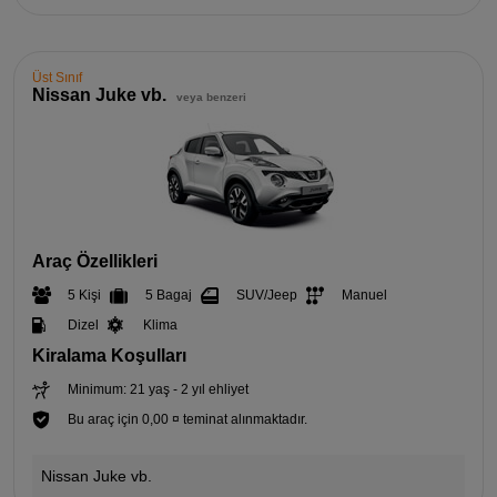
Üst Sınıf
Nissan Juke vb.
veya benzeri
Araç Özellikleri
5 Kişi
5 Bagaj
SUV/Jeep
Manuel
Dizel
Klima
Kiralama Koşulları
Minimum: 21 yaş - 2 yıl ehliyet
Bu araç için 0,00 ¤ teminat alınmaktadır.
Nissan Juke vb.