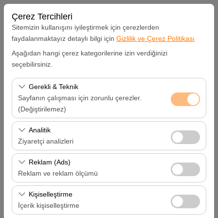
Çerez Tercihleri
Sitemizin kullanışını iyileştirmek için çerezlerden
faydalanmaktayız detaylı bilgi için
Gizlilik ve Çerez Politikası
Aşağıdan hangi çerez kategorilerine izin verdiğinizi
Alış Lokasyonu
seçebilirsiniz.
Hatay Samandağ
Gerekli & Teknik
Sayfanın çalışması için zorunlu çerezler.
Aracı farklı bir lokasyona bırakacağım
(Değiştirilemez)
Bu çerezler sitenin doğru şekilde çalışması, güvenlik,
Analitik
Alış Tarih & Saat
oturum yönetimi ve temel işlevler için gereklidir. Devre
Ziyaretçi analizleri
dışı bırakılamaz.
09:00
Bu çerezler, sitemizin nasıl kullanıldığını (ziyaretçi sayısı,
Reklam (Ads)
en çok ziyaret edilen sayfalar, kullanıcı davranışları)
Reklam ve reklam ölçümü
Bırakış Tarih & Saat
analiz etmemizi sağlar. Bu veriler, web sitesi
Bu çerezler, size ilgi alanlarınıza uygun kişiselleştirilmiş
performansını ölçmek ve kullanıcı deneyimini sürekli
Kişiselleştirme
09:00
reklamlar göstermemize ve reklam kampanyalarımızın
iyileştirmek için kullanılır.
İçerik kişiselleştirme
etkinliğini (gösterim sayısı, tıklama oranı) ölçmemize