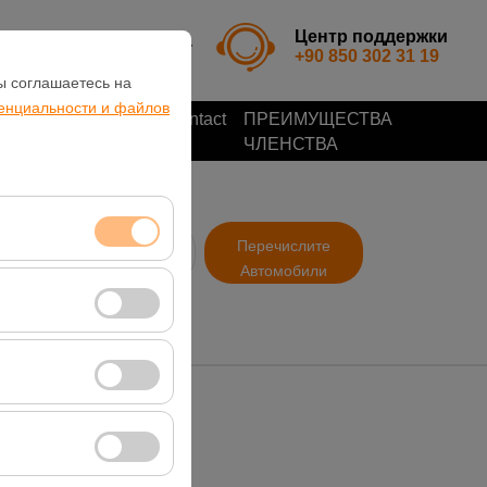
Центр поддержки
RU
TL
+90 850 302 31 19
ы соглашаетесь на
енциальности и файлов
Отзывы
Contact
ПРЕИМУЩЕСТВА
клиентов
ЧЛЕНСТВА
озврата
Перечислите
09:00
Автомобили
 сеансами и базовых
 посетителей, самые
и
вии с вашими
т кликабельности).