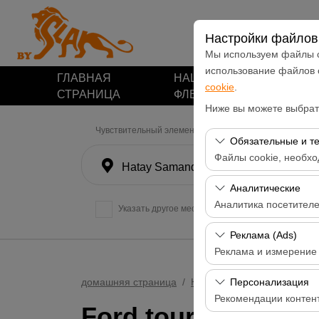
Настройки файлов 
Мы используем файлы c
использование файлов
ГЛАВНАЯ
НАШ
арендные
cookie
.
СТРАНИЦА
ФЛЕТ
места
Ниже вы можете выбрать
Чувствительный элемент
Обязательные и т
Файлы cookie, необхо
Hatay Samandağ
Эти файлы cookie нео
Аналитические
функций. Их нельзя о
Аналитика посетител
Указать другое место возврата машины
Эти файлы cookie поз
Реклама (Ads)
посещаемые страницы,
Реклама и измерение
производительности с
Эти файлы cookie поз
домашняя страница
НАШ ФЛЕТ
Ford tourne
Персонализация
интересами и измерят
Рекомендации контен
Ford tourneo Cost