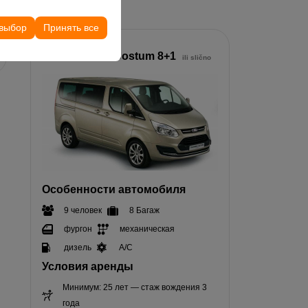
его опыта на
чтений и других
 выбор
Принять все
микроавтобус
Ford tourneo Costum 8+1
ili slično
Особенности автомобиля
9 человек
8 Багаж
фургон
механическая
дизель
A/C
Условия аренды
Минимум: 25 лет — стаж вождения 3
года