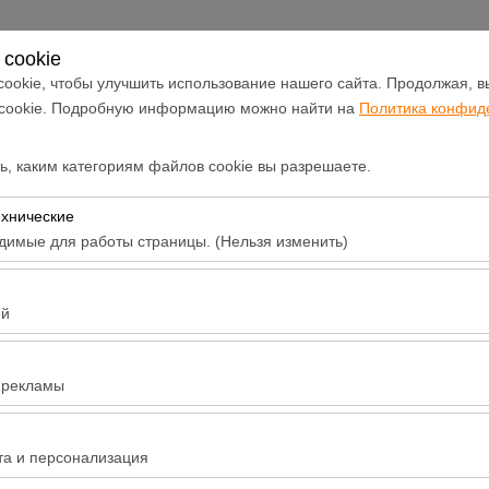
Войти или
Зарегистрироваться
cookie
ookie, чтобы улучшить использование нашего сайта. Продолжая, в
 cookie. Подробную информацию можно найти на
Политика конфид
Аренда
Объявления и
Арендовать
автопарка
акции
автомобиль
, каким категориям файлов cookie вы разрешаете.
Дата и время пуска
Дата и время в
ехнические
димые для работы страницы. (Нельзя изменить)
09:00
бходимы для корректной работы сайта, безопасности, управления
тключить.
ей
воляют нам анализировать, как используется наш сайт (количество
 поведение пользователей). Эти данные используются для оценк
 рекламы
айта и постоянного улучшения пользовательского опыта.
воляют показывать вам персонализированную рекламу в соответст
o Costum 8+1
ь эффективность наших рекламных кампаний (показы, коэффициен
та и персонализация
um 8+1