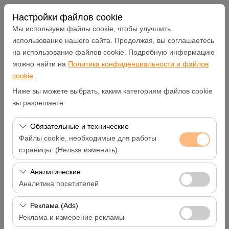
Настройки файлов cookie
Мы используем файлы cookie, чтобы улучшить
использование нашего сайта. Продолжая, вы соглашаетесь
на использование файлов cookie. Подробную информацию
Чувствительный элемент
можно найти на
Политика конфиденциальности и файлов
cookie
.
Hatay Samandağ
Ниже вы можете выбрать, каким категориям файлов cookie
вы разрешаете.
Указать другое место возврата машины
Обязательные и технические
Дата и время пуска
Файлы cookie, необходимые для работы
страницы. (Нельзя изменить)
09:00
Эти файлы cookie необходимы для корректной
Аналитические
работы сайта, безопасности, управления сеансами и
Аналитика посетителей
Дата и время возврата
базовых функций. Их нельзя отключить.
Эти файлы cookie позволяют нам анализировать, как
Реклама (Ads)
09:00
используется наш сайт (количество посетителей,
Реклама и измерение рекламы
самые посещаемые страницы, поведение