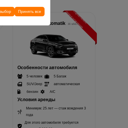
его опыта на
С
п
е
и
а
л
ь
н
о
е
р
е
д
л
о
ж
е
н
и
чтений и других
 выбор
Принять все
ц
п
е
Средний
Citroen C4 X Otomatik
ili slično
Особенности автомобиля
5 человек
5 Багаж
SUV/Jeep
автоматическая
бензин
A/C
Условия аренды
Минимум: 25 лет — стаж вождения 3
года
Для этого автомобиля требуется