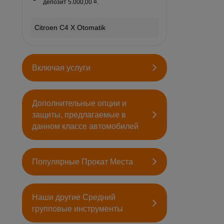
депозит 5.000,00 ¤.
Citroen C4 X Otomatik
Включая услуги
Дополнительные опции и
защиты, предлагаемые в
данном классе автомобилей
Популярные Прокат Места
Наши другие Средний
групповые инструменты