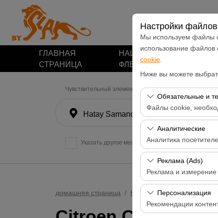
Настройки файлов 
Мы используем файлы c
использование файлов
ГЛАВНАЯ
НАШ
арендные
cookie
.
СТРАНИЦА
ФЛЕТ
места
Ниже вы можете выбрать
Чувствительный элемент
Обязательные и т
Файлы cookie, необхо
Hatay Samandağ
Эти файлы cookie нео
Аналитические
функций. Их нельзя о
Аналитика посетител
Указать другое место возврата машины
Эти файлы cookie поз
Реклама (Ads)
посещаемые страницы,
Реклама и измерение
производительности с
Эти файлы cookie поз
домашняя страница
НАШ ФЛЕТ
Citroen C4 X
Персонализация
интересами и измерят
Рекомендации контен
Citroen C4 X Otoma