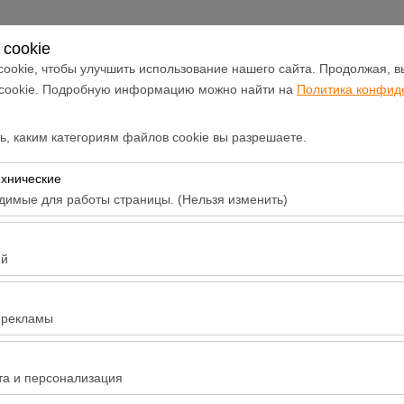
Войти или
Зарегистрироваться
cookie
ookie, чтобы улучшить использование нашего сайта. Продолжая, в
 cookie. Подробную информацию можно найти на
Политика конфид
Аренда
Объявления и
Арендовать
автопарка
акции
автомобиль
, каким категориям файлов cookie вы разрешаете.
Дата и время пуска
Дата и время в
ехнические
димые для работы страницы. (Нельзя изменить)
09:00
бходимы для корректной работы сайта, безопасности, управления
тключить.
ей
воляют нам анализировать, как используется наш сайт (количество
 поведение пользователей). Эти данные используются для оценк
 рекламы
айта и постоянного улучшения пользовательского опыта.
воляют показывать вам персонализированную рекламу в соответст
 Otomatik
ь эффективность наших рекламных кампаний (показы, коэффициен
та и персонализация
tik