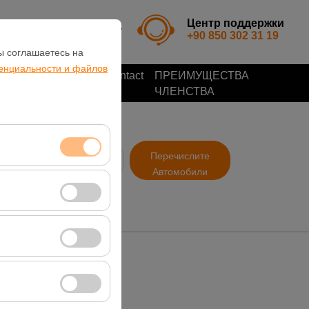
Центр поддержки
RU
TL
+90 850 302 31 19
ы соглашаетесь на
енциальности и файлов
Отзывы
Contact
ПРЕИМУЩЕСТВА
клиентов
ЧЛЕНСТВА
озврата
Перечислите
09:00
Автомобили
 сеансами и базовых
 посетителей, самые
и
вии с вашими
т кликабельности).