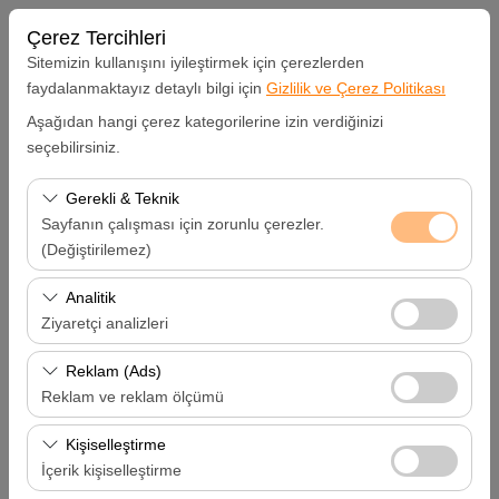
Çerez Tercihleri
Sitemizin kullanışını iyileştirmek için çerezlerden
faydalanmaktayız detaylı bilgi için
Gizlilik ve Çerez Politikası
Aşağıdan hangi çerez kategorilerine izin verdiğinizi
Alış Lokasyonu
seçebilirsiniz.
Hatay Samandağ
Gerekli & Teknik
Sayfanın çalışması için zorunlu çerezler.
Aracı farklı bir lokasyona bırakacağım
(Değiştirilemez)
Bu çerezler sitenin doğru şekilde çalışması, güvenlik,
Analitik
Alış Tarih & Saat
oturum yönetimi ve temel işlevler için gereklidir. Devre
Ziyaretçi analizleri
dışı bırakılamaz.
09:00
Bu çerezler, sitemizin nasıl kullanıldığını (ziyaretçi sayısı,
Reklam (Ads)
en çok ziyaret edilen sayfalar, kullanıcı davranışları)
Reklam ve reklam ölçümü
Bırakış Tarih & Saat
analiz etmemizi sağlar. Bu veriler, web sitesi
Bu çerezler, size ilgi alanlarınıza uygun kişiselleştirilmiş
performansını ölçmek ve kullanıcı deneyimini sürekli
Kişiselleştirme
09:00
reklamlar göstermemize ve reklam kampanyalarımızın
iyileştirmek için kullanılır.
İçerik kişiselleştirme
etkinliğini (gösterim sayısı, tıklama oranı) ölçmemize