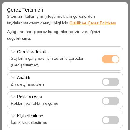
Çerez Tercihleri
Sitemizin kullanışını iyileştirmek için çerezlerden
faydalanmaktayız detaylı bilgi için
Gizlilik ve Çerez Politikası
Aşağıdan hangi çerez kategorilerine izin verdiğinizi
Alış Lokasyonu
seçebilirsiniz.
Hatay Samandağ
Gerekli & Teknik
Sayfanın çalışması için zorunlu çerezler.
Aracı farklı bir lokasyona bırakacağım
(Değiştirilemez)
Bu çerezler sitenin doğru şekilde çalışması, güvenlik,
Analitik
Alış Tarih & Saat
oturum yönetimi ve temel işlevler için gereklidir. Devre
Ziyaretçi analizleri
dışı bırakılamaz.
09:00
Bu çerezler, sitemizin nasıl kullanıldığını (ziyaretçi sayısı,
Reklam (Ads)
en çok ziyaret edilen sayfalar, kullanıcı davranışları)
Reklam ve reklam ölçümü
Bırakış Tarih & Saat
analiz etmemizi sağlar. Bu veriler, web sitesi
Bu çerezler, size ilgi alanlarınıza uygun kişiselleştirilmiş
performansını ölçmek ve kullanıcı deneyimini sürekli
Kişiselleştirme
09:00
reklamlar göstermemize ve reklam kampanyalarımızın
iyileştirmek için kullanılır.
İçerik kişiselleştirme
etkinliğini (gösterim sayısı, tıklama oranı) ölçmemize