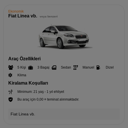
Ekonomik
Fiat Linea vb.
veya benzeri
Araç Özellikleri
5 Kişi
3 Bagaj
Sedan
Manuel
Dizel
Klima
Kiralama Koşulları
Minimum: 21 yaş - 1 yıl ehliyet
Bu araç için 0,00 ¤ teminat alınmaktadır.
Fiat Linea vb.