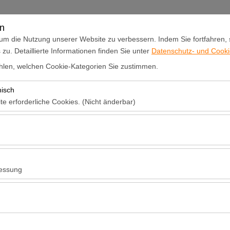
Anmelden oder
Registrieren
en
um die Nutzung unserer Website zu verbessern. Indem Sie fortfahren,
u. Detaillierte Informationen finden Sie unter
Datenschutz- und Cookie
n
Ankündigungen und Aktionen
Flottenvermietung
Ein Aut
len, welchen Cookie-Kategorien Sie zustimmen.
nisch
Abholdatum & Zeit
Rückgabedatum 
te erforderliche Cookies. (Nicht änderbar)
09:00
 das ordnungsgemäße Funktionieren der Website, die Sicherheit, die S
ionen erforderlich. Sie können nicht deaktiviert werden.
hen es uns, zu analysieren, wie unsere Website genutzt wird (Besuche
n). Diese Daten werden verwendet, um die Leistung der Website zu me
essung
inuierlich zu verbessern.
hen es uns, Ihnen auf Ihre Interessen abgestimmte personalisierte W
nserer Werbekampagnen zu messen (Impressionen, Klickrate).
o
erwendet, um die Konsistenz und Kontinuität Ihres Erlebnisses auf der