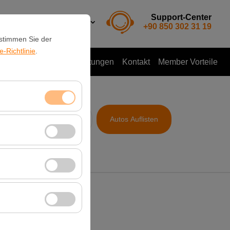
Support-Center
DE
TL
+90 850 302 31 19
 stimmen Sie der
-Richtlinie
.
o mieten
Kundenbewertungen
Kontakt
Member Vorteile
& Zeit
Autos Auflisten
09:00
itzungsverwaltung
rzahl, meistbesuchte
ssen und die
erbung anzuzeigen
 Plattform