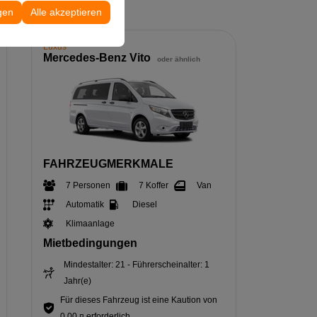
 Konfigurationen
gen
Alle akzeptieren
Luxus
Mercedes-Benz Vito
oder ähnlich
FAHRZEUGMERKMALE
7 Personen
7 Koffer
Van
Automatik
Diesel
Klimaanlage
Mietbedingungen
Mindestalter: 21 - Führerscheinalter: 1
Jahr(e)
Für dieses Fahrzeug ist eine Kaution von
0,00 ¤ erforderlich.