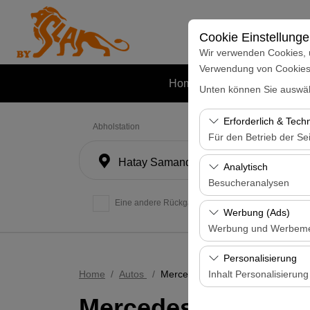
Cookie Einstellung
Wir verwenden Cookies, 
Verwendung von Cookies z
Home
Autos
Mietstatione
Unten können Sie auswäh
Erforderlich & Tech
Abholstation
Für den Betrieb der Sei
Hatay Samandağ
Diese Cookies sind für
Analytisch
und grundlegende Funkt
Besucheranalysen
Eine andere Rückgabestation auswählen
Diese Cookies ermöglic
Werbung (Ads)
Seiten, Nutzerverhalte
Werbung und Werbem
Benutzererfahrung kont
Diese Cookies ermöglic
Personalisierung
und die Wirksamkeit u
Home
Autos
Mercedes-Benz Vito
Inhalt Personalisierung
Mercedes-Benz Vit
Diese Cookies werden v