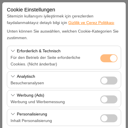
Cookie Einstellungen
Sitemizin kullanışını iyileştirmek için çerezlerden
faydalanmaktayız detaylı bilgi için
Gizlilik ve Çerez Politikası
Unten können Sie auswählen, welchen Cookie-Kategorien Sie
zustimmen.
Anmelden
Registrieren
Erforderlich & Technisch
Für den Betrieb der Seite erforderliche
Benutzername
Cookies. (Nicht änderbar)
Diese Cookies sind für das ordnungsgemäße
Analytisch
Kennwort
Funktionieren der Website, die Sicherheit, die
Besucheranalysen
Sitzungsverwaltung und grundlegende Funktionen
Diese Cookies ermöglichen es uns, zu analysieren, wie
erforderlich. Sie können nicht deaktiviert werden.
Werbung (Ads)
Bestätigungs-Code
unsere Website genutzt wird (Besucherzahl,
Werbung und Werbemessung
meistbesuchte Seiten, Nutzerverhalten). Diese Daten
Diese Cookies ermöglichen es uns, Ihnen auf Ihre
werden verwendet, um die Leistung der Website zu
Personalisierung
Interessen abgestimmte personalisierte Werbung
messen und die Benutzererfahrung kontinuierlich zu
Inhalt Personalisierung
mich erinnern
anzuzeigen und die Wirksamkeit unserer
verbessern.