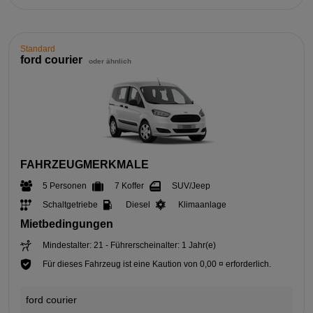
Standard
ford courier
oder ähnlich
FAHRZEUGMERKMALE
5 Personen
7 Koffer
SUV/Jeep
Schaltgetriebe
Diesel
Klimaanlage
Mietbedingungen
Mindestalter: 21 - Führerscheinalter: 1 Jahr(e)
Für dieses Fahrzeug ist eine Kaution von 0,00 ¤ erforderlich.
ford courier