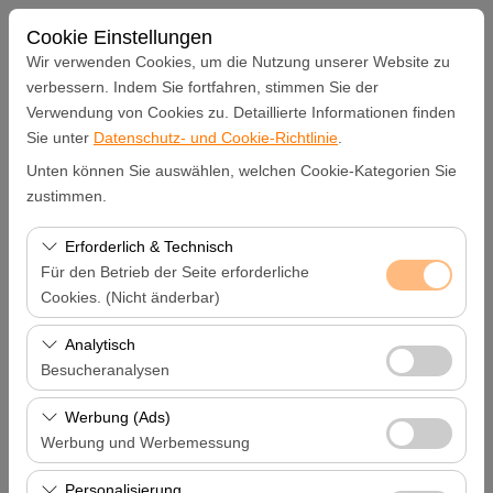
Cookie Einstellungen
Wir verwenden Cookies, um die Nutzung unserer Website zu
verbessern. Indem Sie fortfahren, stimmen Sie der
Verwendung von Cookies zu. Detaillierte Informationen finden
Abholstation
Sie unter
Datenschutz- und Cookie-Richtlinie
.
Unten können Sie auswählen, welchen Cookie-Kategorien Sie
Hatay Samandağ
zustimmen.
Eine andere Rückgabestation auswählen
Erforderlich & Technisch
Für den Betrieb der Seite erforderliche
Abholdatum & Zeit
Cookies. (Nicht änderbar)
Diese Cookies sind für das ordnungsgemäße
Analytisch
09:00
Funktionieren der Website, die Sicherheit, die
Besucheranalysen
Sitzungsverwaltung und grundlegende Funktionen
Rückgabedatum & Zeit
Diese Cookies ermöglichen es uns, zu analysieren, wie
erforderlich. Sie können nicht deaktiviert werden.
Werbung (Ads)
unsere Website genutzt wird (Besucherzahl,
Werbung und Werbemessung
09:00
meistbesuchte Seiten, Nutzerverhalten). Diese Daten
Diese Cookies ermöglichen es uns, Ihnen auf Ihre
werden verwendet, um die Leistung der Website zu
Personalisierung