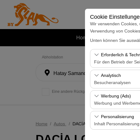
Cookie Einstellung
Wir verwenden Cookies, 
Verwendung von Cookies z
Home
Autos
Mietstatione
Unten können Sie auswäh
Erforderlich & Tech
Abholstation
Für den Betrieb der Sei
Hatay Samandağ
Diese Cookies sind für
Analytisch
und grundlegende Funkt
Besucheranalysen
Eine andere Rückgabestation auswählen
Diese Cookies ermöglic
Werbung (Ads)
Seiten, Nutzerverhalte
Werbung und Werbem
Benutzererfahrung kont
Diese Cookies ermöglic
Personalisierung
und die Wirksamkeit u
Home
Autos
DACİA LODGY 7
Inhalt Personalisierung
DACİA LODGY 7
Diese Cookies werden v