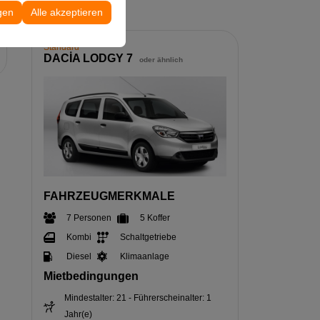
 Konfigurationen
gen
Alle akzeptieren
Standard
DACİA LODGY 7
oder ähnlich
FAHRZEUGMERKMALE
7 Personen
5 Koffer
Kombi
Schaltgetriebe
Diesel
Klimaanlage
Mietbedingungen
Mindestalter: 21 - Führerscheinalter: 1
Jahr(e)