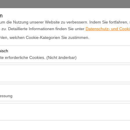
Anmelden oder
Registrieren
en
um die Nutzung unserer Website zu verbessern. Indem Sie fortfahren,
u. Detaillierte Informationen finden Sie unter
Datenschutz- und Cookie
n
Ankündigungen und Aktionen
Flottenvermietung
Ein Aut
len, welchen Cookie-Kategorien Sie zustimmen.
nisch
Abholdatum & Zeit
Rückgabedatum 
te erforderliche Cookies. (Nicht änderbar)
09:00
 das ordnungsgemäße Funktionieren der Website, die Sicherheit, die S
ionen erforderlich. Sie können nicht deaktiviert werden.
hen es uns, zu analysieren, wie unsere Website genutzt wird (Besuche
n). Diese Daten werden verwendet, um die Leistung der Website zu me
essung
inuierlich zu verbessern.
hen es uns, Ihnen auf Ihre Interessen abgestimmte personalisierte W
nserer Werbekampagnen zu messen (Impressionen, Klickrate).
erwendet, um die Konsistenz und Kontinuität Ihres Erlebnisses auf der