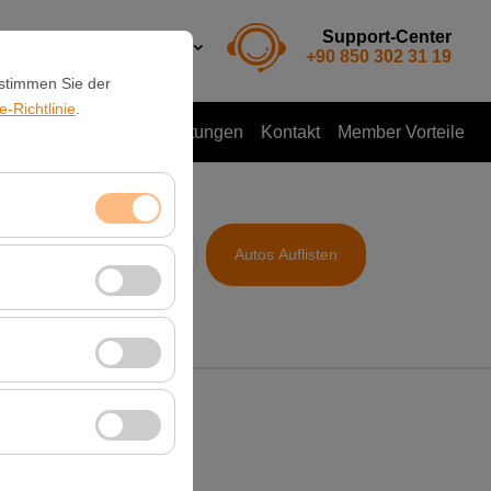
Support-Center
DE
TL
+90 850 302 31 19
 stimmen Sie der
-Richtlinie
.
o mieten
Kundenbewertungen
Kontakt
Member Vorteile
& Zeit
Autos Auflisten
09:00
itzungsverwaltung
rzahl, meistbesuchte
ssen und die
erbung anzuzeigen
 Plattform