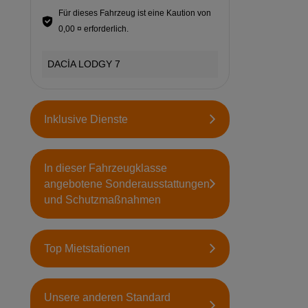
Für dieses Fahrzeug ist eine Kaution von
0,00 ¤ erforderlich.
DACİA LODGY 7
Inklusive Dienste
In dieser Fahrzeugklasse
angebotene Sonderausstattungen
und Schutzmaßnahmen
Top Mietstationen
Unsere anderen Standard