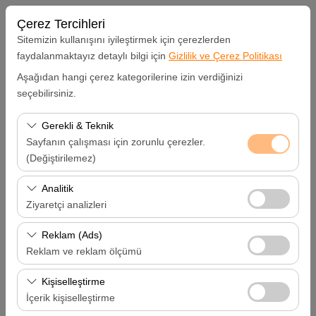
Çerez Tercihleri
Sitemizin kullanışını iyileştirmek için çerezlerden
faydalanmaktayız detaylı bilgi için
Gizlilik ve Çerez Politikası
Aşağıdan hangi çerez kategorilerine izin verdiğinizi
Alış Lokasyonu
seçebilirsiniz.
Hatay Samandağ
Gerekli & Teknik
Sayfanın çalışması için zorunlu çerezler.
Aracı farklı bir lokasyona bırakacağım
(Değiştirilemez)
Bu çerezler sitenin doğru şekilde çalışması, güvenlik,
Analitik
Alış Tarih & Saat
oturum yönetimi ve temel işlevler için gereklidir. Devre
Ziyaretçi analizleri
dışı bırakılamaz.
09:00
Bu çerezler, sitemizin nasıl kullanıldığını (ziyaretçi sayısı,
Reklam (Ads)
en çok ziyaret edilen sayfalar, kullanıcı davranışları)
Reklam ve reklam ölçümü
Bırakış Tarih & Saat
analiz etmemizi sağlar. Bu veriler, web sitesi
Bu çerezler, size ilgi alanlarınıza uygun kişiselleştirilmiş
performansını ölçmek ve kullanıcı deneyimini sürekli
Kişiselleştirme
09:00
reklamlar göstermemize ve reklam kampanyalarımızın
iyileştirmek için kullanılır.
İçerik kişiselleştirme
etkinliğini (gösterim sayısı, tıklama oranı) ölçmemize