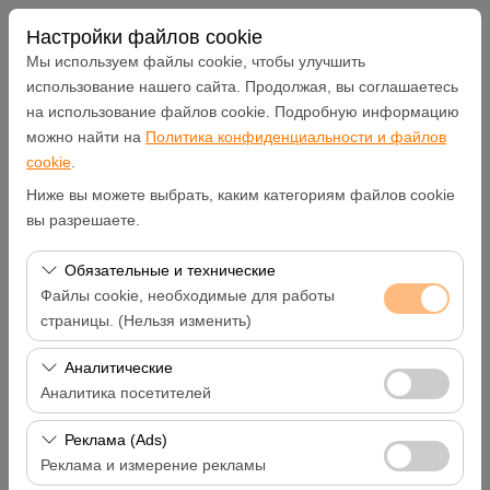
Настройки файлов cookie
Мы используем файлы cookie, чтобы улучшить
использование нашего сайта. Продолжая, вы соглашаетесь
на использование файлов cookie. Подробную информацию
Чувствительный элемент
можно найти на
Политика конфиденциальности и файлов
cookie
.
Hatay Samandağ
Ниже вы можете выбрать, каким категориям файлов cookie
вы разрешаете.
Указать другое место возврата машины
Обязательные и технические
Дата и время пуска
Файлы cookie, необходимые для работы
страницы. (Нельзя изменить)
09:00
Эти файлы cookie необходимы для корректной
Аналитические
работы сайта, безопасности, управления сеансами и
Аналитика посетителей
Дата и время возврата
базовых функций. Их нельзя отключить.
Эти файлы cookie позволяют нам анализировать, как
Реклама (Ads)
09:00
используется наш сайт (количество посетителей,
Реклама и измерение рекламы
самые посещаемые страницы, поведение