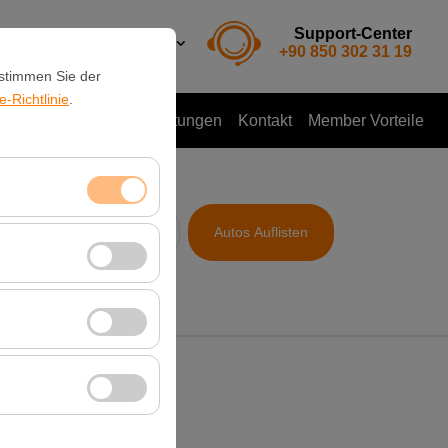
Support-Center
DE
TL
+90 850 302 31 19
 stimmen Sie der
-Richtlinie
.
o mieten
Kundenbewertungen
Kontakt
Member Vorteile
& Zeit
Autos Auflisten
09:00
itzungsverwaltung
rzahl, meistbesuchte
ssen und die
erbung anzuzeigen
 Plattform