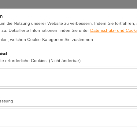
Anmelden oder
Registrieren
en
um die Nutzung unserer Website zu verbessern. Indem Sie fortfahren,
u. Detaillierte Informationen finden Sie unter
Datenschutz- und Cookie
n
Ankündigungen und Aktionen
Flottenvermietung
Ein Aut
len, welchen Cookie-Kategorien Sie zustimmen.
nisch
Abholdatum & Zeit
Rückgabedatum 
te erforderliche Cookies. (Nicht änderbar)
09:00
 das ordnungsgemäße Funktionieren der Website, die Sicherheit, die S
ionen erforderlich. Sie können nicht deaktiviert werden.
hen es uns, zu analysieren, wie unsere Website genutzt wird (Besuche
n). Diese Daten werden verwendet, um die Leistung der Website zu me
essung
inuierlich zu verbessern.
hen es uns, Ihnen auf Ihre Interessen abgestimmte personalisierte W
nserer Werbekampagnen zu messen (Impressionen, Klickrate).
erwendet, um die Konsistenz und Kontinuität Ihres Erlebnisses auf der