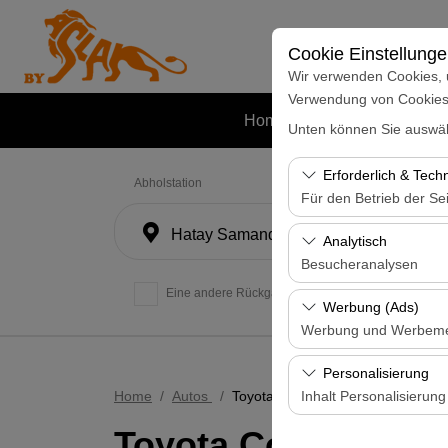
Cookie Einstellung
Wir verwenden Cookies, 
Verwendung von Cookies z
Home
Autos
Mietstatione
Unten können Sie auswäh
Erforderlich & Tech
Abholstation
Für den Betrieb der Sei
Hatay Samandağ
Diese Cookies sind für
Analytisch
und grundlegende Funkt
Besucheranalysen
Eine andere Rückgabestation auswählen
Diese Cookies ermöglic
Werbung (Ads)
Seiten, Nutzerverhalte
Werbung und Werbem
Benutzererfahrung kont
Diese Cookies ermöglic
Personalisierung
und die Wirksamkeit u
Home
Autos
Toyota Corolla
Inhalt Personalisierung
Toyota Corolla
Diese Cookies werden v