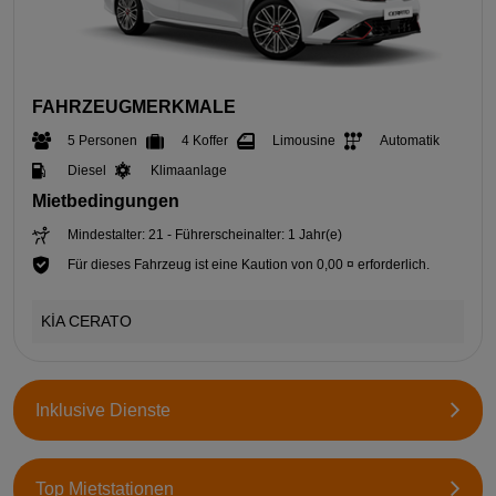
FAHRZEUGMERKMALE
5 Personen
4 Koffer
Limousine
Automatik
Diesel
Klimaanlage
Mietbedingungen
Mindestalter: 21 - Führerscheinalter: 1 Jahr(e)
Für dieses Fahrzeug ist eine Kaution von 0,00 ¤ erforderlich.
KİA CERATO
Inklusive Dienste
Top Mietstationen