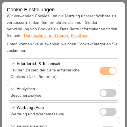
Cookie Einstellungen
Wir verwenden Cookies, um die Nutzung unserer Website zu
verbessern. Indem Sie fortfahren, stimmen Sie der
Verwendung von Cookies zu. Detaillierte Informationen finden
Abholstation
Sie unter
Datenschutz- und Cookie-Richtlinie
.
Unten können Sie auswählen, welchen Cookie-Kategorien Sie
Hatay Samandağ
zustimmen.
Eine andere Rückgabestation auswählen
Erforderlich & Technisch
Für den Betrieb der Seite erforderliche
Abholdatum & Zeit
Cookies. (Nicht änderbar)
Diese Cookies sind für das ordnungsgemäße
Analytisch
09:00
Funktionieren der Website, die Sicherheit, die
Besucheranalysen
Sitzungsverwaltung und grundlegende Funktionen
Rückgabedatum & Zeit
Diese Cookies ermöglichen es uns, zu analysieren, wie
erforderlich. Sie können nicht deaktiviert werden.
Werbung (Ads)
unsere Website genutzt wird (Besucherzahl,
Werbung und Werbemessung
09:00
meistbesuchte Seiten, Nutzerverhalten). Diese Daten
Diese Cookies ermöglichen es uns, Ihnen auf Ihre
werden verwendet, um die Leistung der Website zu
Personalisierung