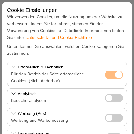
Cookie Einstellungen
Wir verwenden Cookies, um die Nutzung unserer Website zu
verbessern. Indem Sie fortfahren, stimmen Sie der
Verwendung von Cookies zu. Detaillierte Informationen finden
Abholstation
Sie unter
Datenschutz- und Cookie-Richtlinie
.
Unten können Sie auswählen, welchen Cookie-Kategorien Sie
Hatay Samandağ
zustimmen.
Eine andere Rückgabestation auswählen
Erforderlich & Technisch
Für den Betrieb der Seite erforderliche
Abholdatum & Zeit
Cookies. (Nicht änderbar)
Diese Cookies sind für das ordnungsgemäße
Analytisch
09:00
Funktionieren der Website, die Sicherheit, die
Besucheranalysen
Sitzungsverwaltung und grundlegende Funktionen
Rückgabedatum & Zeit
Diese Cookies ermöglichen es uns, zu analysieren, wie
erforderlich. Sie können nicht deaktiviert werden.
Werbung (Ads)
unsere Website genutzt wird (Besucherzahl,
Werbung und Werbemessung
09:00
meistbesuchte Seiten, Nutzerverhalten). Diese Daten
Diese Cookies ermöglichen es uns, Ihnen auf Ihre
werden verwendet, um die Leistung der Website zu
Personalisierung