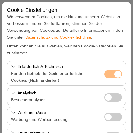
Cookie Einstellungen
Wir verwenden Cookies, um die Nutzung unserer Website zu
verbessern. Indem Sie fortfahren, stimmen Sie der
Verwendung von Cookies zu. Detaillierte Informationen finden
Abholstation
Sie unter
Datenschutz- und Cookie-Richtlinie
.
Unten können Sie auswählen, welchen Cookie-Kategorien Sie
Hatay Samandağ
zustimmen.
Eine andere Rückgabestation auswählen
Erforderlich & Technisch
Für den Betrieb der Seite erforderliche
Abholdatum & Zeit
Cookies. (Nicht änderbar)
Diese Cookies sind für das ordnungsgemäße
Analytisch
09:00
Funktionieren der Website, die Sicherheit, die
Besucheranalysen
Sitzungsverwaltung und grundlegende Funktionen
Rückgabedatum & Zeit
Diese Cookies ermöglichen es uns, zu analysieren, wie
erforderlich. Sie können nicht deaktiviert werden.
Werbung (Ads)
unsere Website genutzt wird (Besucherzahl,
Werbung und Werbemessung
09:00
meistbesuchte Seiten, Nutzerverhalten). Diese Daten
Diese Cookies ermöglichen es uns, Ihnen auf Ihre
werden verwendet, um die Leistung der Website zu
Personalisierung