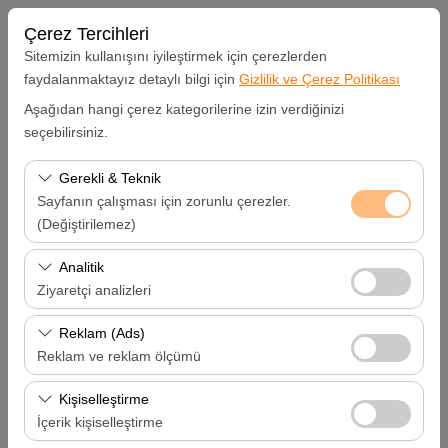
Çerez Tercihleri
Sitemizin kullanışını iyileştirmek için çerezlerden
faydalanmaktayız detaylı bilgi için
Gizlilik ve Çerez Politikası
Aşağıdan hangi çerez kategorilerine izin verdiğinizi
Alış Lokasyonu
seçebilirsiniz.
Hatay Samandağ
Gerekli & Teknik
Sayfanın çalışması için zorunlu çerezler.
Aracı farklı bir lokasyona bırakacağım
(Değiştirilemez)
Bu çerezler sitenin doğru şekilde çalışması, güvenlik,
Analitik
Alış Tarih & Saat
oturum yönetimi ve temel işlevler için gereklidir. Devre
Ziyaretçi analizleri
dışı bırakılamaz.
09:00
Bu çerezler, sitemizin nasıl kullanıldığını (ziyaretçi sayısı,
Reklam (Ads)
en çok ziyaret edilen sayfalar, kullanıcı davranışları)
Reklam ve reklam ölçümü
Bırakış Tarih & Saat
analiz etmemizi sağlar. Bu veriler, web sitesi
Bu çerezler, size ilgi alanlarınıza uygun kişiselleştirilmiş
performansını ölçmek ve kullanıcı deneyimini sürekli
Kişiselleştirme
09:00
reklamlar göstermemize ve reklam kampanyalarımızın
iyileştirmek için kullanılır.
İçerik kişiselleştirme
etkinliğini (gösterim sayısı, tıklama oranı) ölçmemize