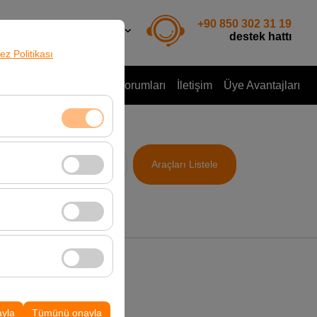
+90 850 302 31 19
TR
TL
destek hattı
rez Politikası
Rent To Rent
Müşteri Yorumları
İletişim
Üye Avantajları
aat
klidir. Devre dışı
Araçları Listele
09:00
cı davranışları)
i iyileştirmek için
ampanyalarımızın
k, platformdaki
ayla
Tümünü onayla