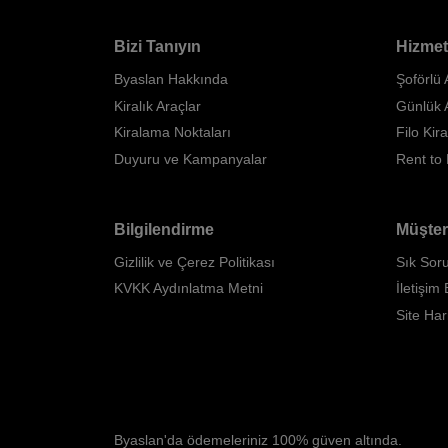
Bizi Tanıyın
Hizmet
Byaslan Hakkında
Şoförlü
Kiralık Araçlar
Günlük 
Kiralama Noktaları
Filo Kir
Duyuru ve Kampanyalar
Rent to
Bilgilendirme
Müşter
Gizlilik ve Çerez Politikası
Sık Soru
KVKK Aydınlatma Metni
İletişim B
Site Har
Byaslan'da ödemeleriniz 100% güven altında.