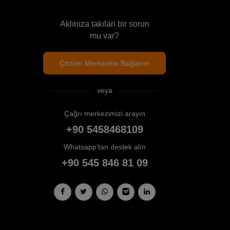
Aklınıza takılan bir sorun
mu var?
Çözüm Merkezine Bağlanın
veya
Çağrı merkezimizi arayın
+90 5458468109
Whatsapp'tan destek alın
+90 545 846 81 09