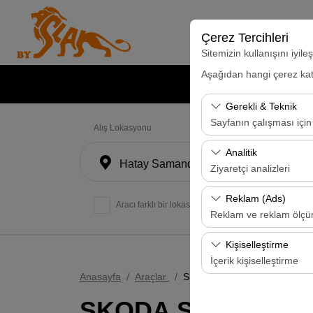
Çerez Tercihleri
Sitemizin kullanışını iyil
Aşağıdan hangi çerez kateg
Anasayfa
Gerekli & Teknik
Sayfanın çalışması için
Alış Lokasyonu
Bu çerezler sitenin doğr
Analitik
Hatay Samandağ
bırakılamaz.
Ziyaretçi analizleri
Bu çerezler, sitemizin na
Reklam (Ads)
Aracı farklı bir lokasyona bırakacağım
analiz etmemizi sağlar. 
Reklam ve reklam ölç
kullanılır.
Bu çerezler, size ilgi 
Kişiselleştirme
etkinliğini (gösterim sa
İçerik kişiselleştirme
Anasayfa
Araçlar
SKODA SUPERB yada benzer
Bu çerezler, kullanıcı a
SKODA SUPERB yad
deneyiminizin tutarlılığı