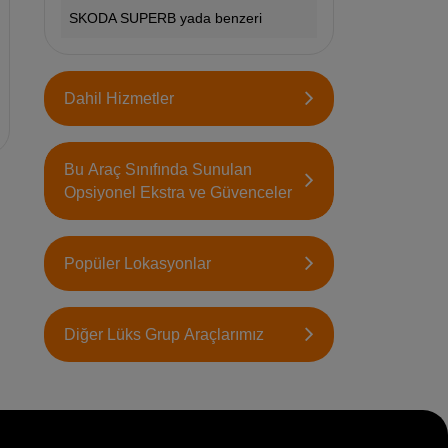
SKODA SUPERB yada benzeri
Dahil Hizmetler
Bu Araç Sınıfında Sunulan
Opsiyonel Ekstra ve Güvenceler
Popüler Lokasyonlar
Diğer Lüks Grup Araçlarımız