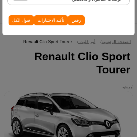
الظهور، معدل النقر).
إدراج سيارات
تُستخدم ملفات تعريف الارتباط هذه لضمان اتساق واستمرارية
تجربتك على المنصة من خلال حفظ إعدادات واجهة المستخدم،
رفض
تأكيد الاختيارات
قبول الكل
وتفضيلات اللغة، والإعدادات الأخرى.
الصفحة الرئيسية
أور فليت
Renault Clio Sport Tourer
Renault Clio Sport
Tourer
أو مشابه