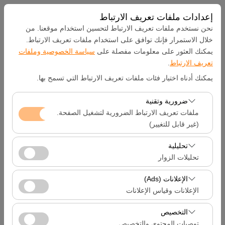
إعدادات ملفات تعريف الارتباط
نحن نستخدم ملفات تعريف الارتباط لتحسين استخدام موقعنا. من
خلال الاستمرار فإنك توافق على استخدام ملفات تعريف الارتباط.
يمكنك العثور على معلومات مفصلة على
سياسة الخصوصية وملفات
بيك اب الموقع
تعريف الارتباط
.
يمكنك أدناه اختيار فئات ملفات تعريف الارتباط التي تسمح بها.
Hatay Samandağ
ضرورية وتقنية
تحديد موقع مختلف الانزال
ملفات تعريف الارتباط الضرورية لتشغيل الصفحة.
(غير قابل للتغيير)
تاريخ الالتقاط والوقت
تعد ملفات تعريف الارتباط هذه ضرورية لعمل الموقع بشكل
تحليلية
صحيح، والأمان، وإدارة الجلسات، والوظائف الأساسية. لا يمكن
تحليلات الزوار
09:00
تعطيلها.
تتيح لنا ملفات تعريف الارتباط هذه تحليل كيفية استخدام موقعنا
الإعلانات (Ads)
تاريخ العودة والوقت
(عدد الزوار، الصفحات الأكثر زيارة، سلوك المستخدمين).
الإعلانات وقياس الإعلانات
تُستخدم هذه البيانات لقياس أداء الموقع وتحسين تجربة
09:00
تتيح لنا ملفات تعريف الارتباط هذه عرض إعلانات مخصصة
المستخدم بشكل مستمر.
التخصيص
تتناسب مع اهتماماتك وقياس فعالية حملاتنا الإعلانية (عدد مرات
توصيات المحتوى والتخصيص