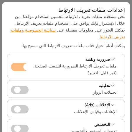
إعدادات ملفات تعريف الارتباط
نحن نستخدم ملفات تعريف الارتباط لتحسين استخدام موقعنا. من
خلال الاستمرار فإنك توافق على استخدام ملفات تعريف الارتباط.
يمكنك العثور على معلومات مفصلة على
سياسة الخصوصية وملفات
بيك اب الموقع
تعريف الارتباط
.
يمكنك أدناه اختيار فئات ملفات تعريف الارتباط التي تسمح بها.
Hatay Samandağ
ضرورية وتقنية
تحديد موقع مختلف الانزال
ملفات تعريف الارتباط الضرورية لتشغيل الصفحة.
(غير قابل للتغيير)
تاريخ الالتقاط والوقت
تعد ملفات تعريف الارتباط هذه ضرورية لعمل الموقع بشكل
تحليلية
صحيح، والأمان، وإدارة الجلسات، والوظائف الأساسية. لا يمكن
تحليلات الزوار
09:00
تعطيلها.
تتيح لنا ملفات تعريف الارتباط هذه تحليل كيفية استخدام موقعنا
الإعلانات (Ads)
تاريخ العودة والوقت
(عدد الزوار، الصفحات الأكثر زيارة، سلوك المستخدمين).
الإعلانات وقياس الإعلانات
تُستخدم هذه البيانات لقياس أداء الموقع وتحسين تجربة
09:00
تتيح لنا ملفات تعريف الارتباط هذه عرض إعلانات مخصصة
المستخدم بشكل مستمر.
التخصيص
تتناسب مع اهتماماتك وقياس فعالية حملاتنا الإعلانية (عدد مرات
توصيات المحتوى والتخصيص