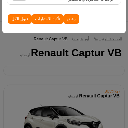
الظهور، معدل النقر).
إدراج سيارات
تُستخدم ملفات تعريف الارتباط هذه لضمان اتساق واستمرارية
تجربتك على المنصة من خلال حفظ إعدادات واجهة المستخدم،
رفض
تأكيد الاختيارات
قبول الكل
وتفضيلات اللغة، والإعدادات الأخرى.
الصفحة الرئيسية
أور فليت
Renault Captur VB
Renault Captur VB
أو مشابه
SUV(4x2)
Renault Captur VB
أو مشابه