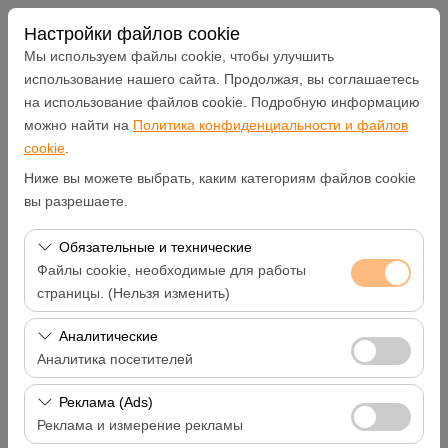
Настройки файлов cookie
Мы используем файлы cookie, чтобы улучшить
использование нашего сайта. Продолжая, вы соглашаетесь
на использование файлов cookie. Подробную информацию
Чувствительный элемент
можно найти на
Политика конфиденциальности и файлов
cookie
.
Hatay Samandağ
Ниже вы можете выбрать, каким категориям файлов cookie
вы разрешаете.
Указать другое место возврата машины
Обязательные и технические
Дата и время пуска
Файлы cookie, необходимые для работы
страницы. (Нельзя изменить)
09:00
Эти файлы cookie необходимы для корректной
Аналитические
работы сайта, безопасности, управления сеансами и
Аналитика посетителей
Дата и время возврата
базовых функций. Их нельзя отключить.
Эти файлы cookie позволяют нам анализировать, как
Реклама (Ads)
09:00
используется наш сайт (количество посетителей,
Реклама и измерение рекламы
самые посещаемые страницы, поведение