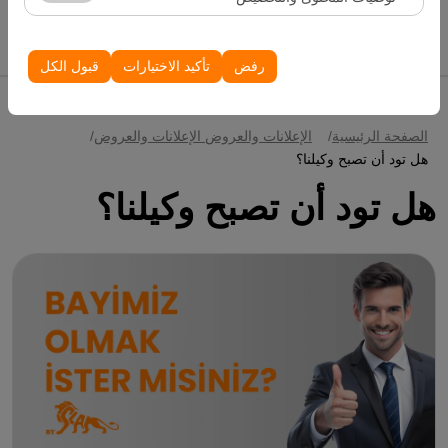
الظهور، معدل النقر).
إدراج سيارات
تُستخدم ملفات تعريف الارتباط هذه لضمان اتساق واستمرارية
تجربتك على المنصة من خلال حفظ إعدادات واجهة المستخدم،
رفض
تأكيد الاختيارات
قبول الكل
وتفضيلات اللغة، والإعدادات الأخرى.
الصفحة الرئيسية
الإعلانات والعروض الإعلانات والعروض
هل تود أن تصبح وكيلنا؟
هل تود أن تصبح وكيلنا؟