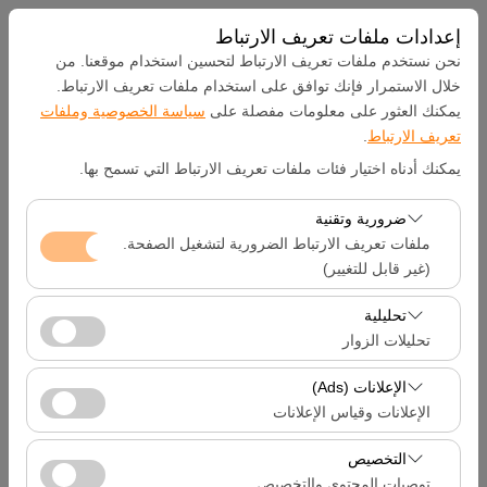
إعدادات ملفات تعريف الارتباط
نحن نستخدم ملفات تعريف الارتباط لتحسين استخدام موقعنا. من
خلال الاستمرار فإنك توافق على استخدام ملفات تعريف الارتباط.
يمكنك العثور على معلومات مفصلة على
سياسة الخصوصية وملفات
بيك اب الموقع
تعريف الارتباط
.
يمكنك أدناه اختيار فئات ملفات تعريف الارتباط التي تسمح بها.
Hatay Samandağ
ضرورية وتقنية
تحديد موقع مختلف الانزال
ملفات تعريف الارتباط الضرورية لتشغيل الصفحة.
(غير قابل للتغيير)
تاريخ الالتقاط والوقت
تعد ملفات تعريف الارتباط هذه ضرورية لعمل الموقع بشكل
تحليلية
صحيح، والأمان، وإدارة الجلسات، والوظائف الأساسية. لا يمكن
تحليلات الزوار
09:00
تعطيلها.
تتيح لنا ملفات تعريف الارتباط هذه تحليل كيفية استخدام موقعنا
الإعلانات (Ads)
تاريخ العودة والوقت
(عدد الزوار، الصفحات الأكثر زيارة، سلوك المستخدمين).
الإعلانات وقياس الإعلانات
تُستخدم هذه البيانات لقياس أداء الموقع وتحسين تجربة
09:00
تتيح لنا ملفات تعريف الارتباط هذه عرض إعلانات مخصصة
المستخدم بشكل مستمر.
التخصيص
تتناسب مع اهتماماتك وقياس فعالية حملاتنا الإعلانية (عدد مرات
توصيات المحتوى والتخصيص