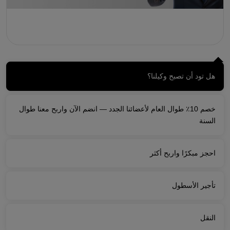
هل تود أن تصبح وكيلنا؟
خصم 10٪ طوال العام لأعضائنا الجدد — انضم الآن واربح معنا طوال
السنة
احجز مبكرًا واربح أكثر
تأجير الأسطول
النقل