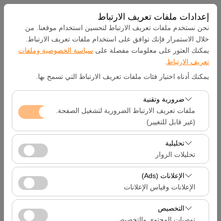
إعدادات ملفات تعريف الارتباط
نحن نستخدم ملفات تعريف الارتباط لتحسين استخدام موقعنا. من
خلال الاستمرار فإنك توافق على استخدام ملفات تعريف الارتباط.
يمكنك العثور على معلومات مفصلة على
سياسة الخصوصية وملفات
بيك اب الموقع
تعريف الارتباط
.
يمكنك أدناه اختيار فئات ملفات تعريف الارتباط التي تسمح بها.
Hatay Samandağ
ضرورية وتقنية
تحديد موقع مختلف الانزال
ملفات تعريف الارتباط الضرورية لتشغيل الصفحة.
(غير قابل للتغيير)
تاريخ الالتقاط والوقت
تعد ملفات تعريف الارتباط هذه ضرورية لعمل الموقع بشكل
تحليلية
صحيح، والأمان، وإدارة الجلسات، والوظائف الأساسية. لا يمكن
تحليلات الزوار
09:00
تعطيلها.
تتيح لنا ملفات تعريف الارتباط هذه تحليل كيفية استخدام موقعنا
الإعلانات (Ads)
تاريخ العودة والوقت
(عدد الزوار، الصفحات الأكثر زيارة، سلوك المستخدمين).
الإعلانات وقياس الإعلانات
تُستخدم هذه البيانات لقياس أداء الموقع وتحسين تجربة
09:00
تتيح لنا ملفات تعريف الارتباط هذه عرض إعلانات مخصصة
المستخدم بشكل مستمر.
التخصيص
تتناسب مع اهتماماتك وقياس فعالية حملاتنا الإعلانية (عدد مرات
توصيات المحتوى والتخصيص