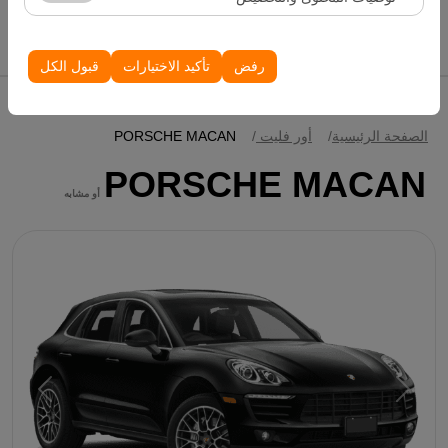
الظهور، معدل النقر).
إدراج سيارات
تُستخدم ملفات تعريف الارتباط هذه لضمان اتساق واستمرارية
تجربتك على المنصة من خلال حفظ إعدادات واجهة المستخدم،
رفض
تأكيد الاختيارات
قبول الكل
وتفضيلات اللغة، والإعدادات الأخرى.
الصفحة الرئيسية
أور فليت
PORSCHE MACAN
PORSCHE MACAN
أو مشابه