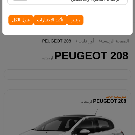
الظهور، معدل النقر).
إدراج سيارات
تُستخدم ملفات تعريف الارتباط هذه لضمان اتساق واستمرارية
تجربتك على المنصة من خلال حفظ إعدادات واجهة المستخدم،
رفض
تأكيد الاختيارات
قبول الكل
وتفضيلات اللغة، والإعدادات الأخرى.
الصفحة الرئيسية
أور فليت
PEUGEOT 208
PEUGEOT 208
أو مشابه
متوسطة حجم
PEUGEOT 208
أو مشابه