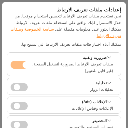
إعدادات ملفات تعريف الارتباط
نحن نستخدم ملفات تعريف الارتباط لتحسين استخدام موقعنا. من
خلال الاستمرار فإنك توافق على استخدام ملفات تعريف الارتباط.
يمكنك العثور على معلومات مفصلة على
سياسة الخصوصية وملفات
بيك اب الموقع
تعريف الارتباط
.
يمكنك أدناه اختيار فئات ملفات تعريف الارتباط التي تسمح بها.
Hatay Samandağ
ضرورية وتقنية
تحديد موقع مختلف الانزال
ملفات تعريف الارتباط الضرورية لتشغيل الصفحة.
(غير قابل للتغيير)
تاريخ الالتقاط والوقت
تعد ملفات تعريف الارتباط هذه ضرورية لعمل الموقع بشكل
تحليلية
صحيح، والأمان، وإدارة الجلسات، والوظائف الأساسية. لا يمكن
تحليلات الزوار
09:00
تعطيلها.
تتيح لنا ملفات تعريف الارتباط هذه تحليل كيفية استخدام موقعنا
الإعلانات (Ads)
تاريخ العودة والوقت
(عدد الزوار، الصفحات الأكثر زيارة، سلوك المستخدمين).
الإعلانات وقياس الإعلانات
تُستخدم هذه البيانات لقياس أداء الموقع وتحسين تجربة
09:00
تتيح لنا ملفات تعريف الارتباط هذه عرض إعلانات مخصصة
المستخدم بشكل مستمر.
التخصيص
تتناسب مع اهتماماتك وقياس فعالية حملاتنا الإعلانية (عدد مرات
توصيات المحتوى والتخصيص