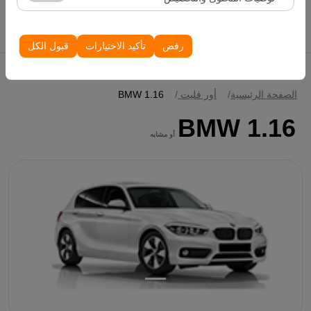
الظهور، معدل النقر).
إدراج سيارات
تُستخدم ملفات تعريف الارتباط هذه لضمان اتساق واستمرارية
تجربتك على المنصة من خلال حفظ إعدادات واجهة المستخدم،
رفض
تأكيد الاختيارات
قبول الكل
وتفضيلات اللغة، والإعدادات الأخرى.
الصفحة الرئيسية
أور فليت
BMW 1.16
BMW 1.16
أو مشابه