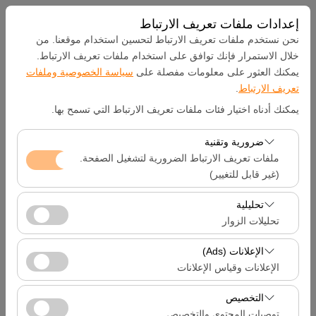
إعدادات ملفات تعريف الارتباط
نحن نستخدم ملفات تعريف الارتباط لتحسين استخدام موقعنا. من
خلال الاستمرار فإنك توافق على استخدام ملفات تعريف الارتباط.
يمكنك العثور على معلومات مفصلة على
سياسة الخصوصية وملفات
بيك اب الموقع
تعريف الارتباط
.
يمكنك أدناه اختيار فئات ملفات تعريف الارتباط التي تسمح بها.
Hatay Samandağ
ضرورية وتقنية
تحديد موقع مختلف الانزال
ملفات تعريف الارتباط الضرورية لتشغيل الصفحة.
(غير قابل للتغيير)
تاريخ الالتقاط والوقت
تعد ملفات تعريف الارتباط هذه ضرورية لعمل الموقع بشكل
تحليلية
صحيح، والأمان، وإدارة الجلسات، والوظائف الأساسية. لا يمكن
تحليلات الزوار
09:00
تعطيلها.
تتيح لنا ملفات تعريف الارتباط هذه تحليل كيفية استخدام موقعنا
الإعلانات (Ads)
تاريخ العودة والوقت
(عدد الزوار، الصفحات الأكثر زيارة، سلوك المستخدمين).
الإعلانات وقياس الإعلانات
تُستخدم هذه البيانات لقياس أداء الموقع وتحسين تجربة
09:00
تتيح لنا ملفات تعريف الارتباط هذه عرض إعلانات مخصصة
المستخدم بشكل مستمر.
التخصيص
تتناسب مع اهتماماتك وقياس فعالية حملاتنا الإعلانية (عدد مرات
توصيات المحتوى والتخصيص