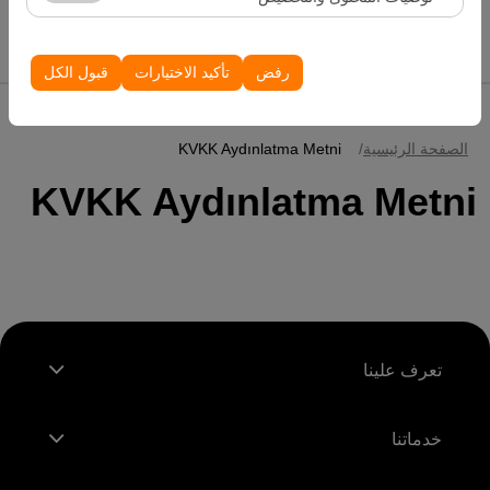
الظهور، معدل النقر).
إدراج سيارات
تُستخدم ملفات تعريف الارتباط هذه لضمان اتساق واستمرارية
تجربتك على المنصة من خلال حفظ إعدادات واجهة المستخدم،
رفض
تأكيد الاختيارات
قبول الكل
وتفضيلات اللغة، والإعدادات الأخرى.
الصفحة الرئيسية
KVKK Aydınlatma Metni
KVKK Aydınlatma Metni
تعرف علينا
خدماتنا