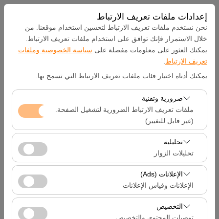
إعدادات ملفات تعريف الارتباط
نحن نستخدم ملفات تعريف الارتباط لتحسين استخدام موقعنا. من
خلال الاستمرار فإنك توافق على استخدام ملفات تعريف الارتباط.
يمكنك العثور على معلومات مفصلة على
سياسة الخصوصية وملفات
بيك اب الموقع
تعريف الارتباط
.
يمكنك أدناه اختيار فئات ملفات تعريف الارتباط التي تسمح بها.
Hatay Samandağ
ضرورية وتقنية
تحديد موقع مختلف الانزال
ملفات تعريف الارتباط الضرورية لتشغيل الصفحة.
(غير قابل للتغيير)
تاريخ الالتقاط والوقت
تعد ملفات تعريف الارتباط هذه ضرورية لعمل الموقع بشكل
تحليلية
صحيح، والأمان، وإدارة الجلسات، والوظائف الأساسية. لا يمكن
تحليلات الزوار
09:00
تعطيلها.
تتيح لنا ملفات تعريف الارتباط هذه تحليل كيفية استخدام موقعنا
الإعلانات (Ads)
تاريخ العودة والوقت
(عدد الزوار، الصفحات الأكثر زيارة، سلوك المستخدمين).
الإعلانات وقياس الإعلانات
تُستخدم هذه البيانات لقياس أداء الموقع وتحسين تجربة
09:00
تتيح لنا ملفات تعريف الارتباط هذه عرض إعلانات مخصصة
المستخدم بشكل مستمر.
التخصيص
تتناسب مع اهتماماتك وقياس فعالية حملاتنا الإعلانية (عدد مرات
توصيات المحتوى والتخصيص